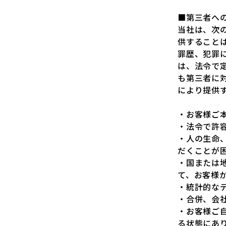
■第三者へ
当社は、次
供すること
罪歴、犯罪
は、法令で
も第三者に
により提供
・お客様ご
・法令で許
・人の生命
だくことが
・国または
て、お客様
・統計的な
・合併、会
・お客様ご
る状態にあ