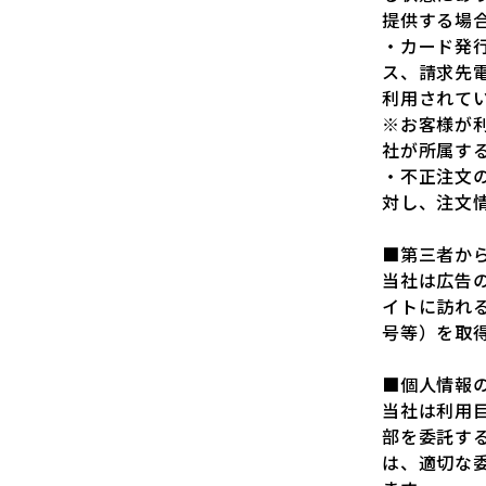
提供する場
・カード発
ス、請求先
利用されて
※お客様が
社が所属す
・不正注文
対し、注文
■第三者か
当社は広告
イトに訪れ
号等）を取
■個人情報
当社は利用
部を委託す
は、適切な