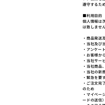
遵守するた
■利用目的
個人情報は
は致しませ
・商品発送
・当社及び
・アンケー
・お客様か
・当社サー
・当社商品
・当社の新
・緊急を要
・ご注文完
のため
・マイペー
ードの送信