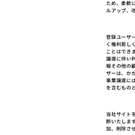
ため、柔軟
ルアップ、
登録ユーザ
く権利若し
ことはでき
譲渡に伴い
報その他の
ザーは、か
事業譲渡に
を含むもの
当社サイト
断いたしま
加、削除さ