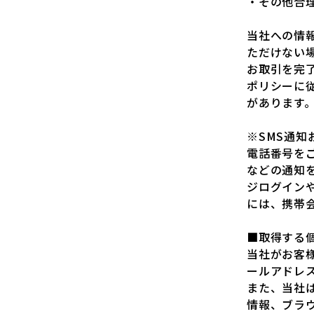
・その他合
当社への情
ただけない
お取引を完
ポリシーに
があります
※SMS通知
電話番号を
などの通知
ジログイン
には、携帯
■取得する
当社がお客
ールアドレ
また、当社
情報、ブラ