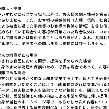
の開示・提供
のいずれかに該当する場合以外は、お客様の個人情報を第三
はありません。また、お客様の機微情報（人種、信条、社会
による被害に遭った事実等のお客様の機微な情報）を含む個
定められている場合やお客様が同意された場合以外は、いか
対して開示または提供することはありません。なお、共同利
する場合は、第三者への開示または提供には該当しません。
本人の同意がある場合
容される範囲において開示、提供を求められた場合
、身体または財産の保護のために必要な場合であって、お客
困難である場合
地方公共団体等が公的な事務を実施する上で、協力する必要
から同意をいただくことにより当該事務の遂行に支障が出る
データ（お客様ご本人を識別できない情報）を、開示または
社分割、営業譲渡その他の事由による事業の承継に伴い提供
自身が当社のホームページ等で、あらかじめ次の内容につい
り、提供を拒否する意思表明がないことを条件に、法令に基