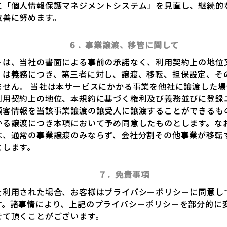
に「個人情報保護マネジメントシステム」を見直し、継続的
改善に努めます。
６．事業譲渡、移管に関して
ーは、当社の書面による事前の承諾なく、利用契約上の地位
くは義務につき、第三者に対し、譲渡、移転、担保設定、そ
ません。 当社は本サービスにかかる事業を他社に譲渡した
利用契約上の地位、本規約に基づく権利及び義務並びに登録
顧客情報を当該事業譲渡の譲受人に譲渡することができるも
かる譲渡につき本項において予め同意したものとします。な
は、通常の事業譲渡のみならず、会社分割その他事業が移転
とします。
７．免責事項
を利用された場合、お客様はプライバシーポリシーに同意し
す。諸事情により、上記のプライバシーポリシーを部分的に
せて頂くことがございます。