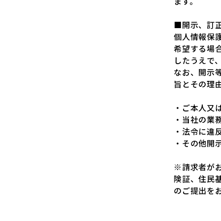
ます。
■開示、訂
個人情報保
希望する場
したうえで
なお、開示
旨とその理
・ご本人又
・当社の業
・法令に違
・その他開
※請求者が
険証、住民
のご提出を