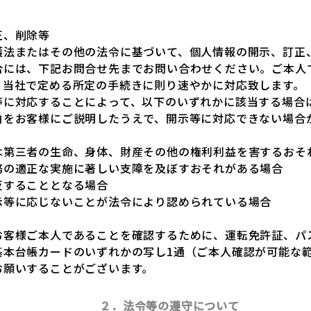
正、削除等
護法またはその他の法令に基づいて、個人情報の開示、訂正
合には、下記お問合せ先までお問い合わせください。ご本人
、当社で定める所定の手続きに則り速やかに対応致します。
等に対応することによって、以下のいずれかに該当する場合
由をお客様にご説明したうえで、開示等に対応できない場合
は第三者の生命、身体、財産その他の権利利益を害するおそ
務の適正な実施に著しい支障を及ぼすおそれがある場合
反することとなる場合
示等に応じないことが法令により認められている場合
お客様ご本人であることを確認するために、運転免許証、パ
基本台帳カードのいずれかの写し1通（ご本人確認が可能な
お願いすることがございます。
２．法令等の遵守について