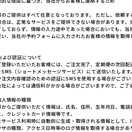
理的な理由に基づき、当社からお客様に連絡するため
報のご提供はすべて任意となっております。 ただし、依頼す
場合は、正常なサービスをご提供できない場合があります。
了しておらず、情報の入力途中であった場合においても、当
従い、当社の予約フォームに入力されたお客様の情報を取得
。
および認証について
ご登録いただいたお客様には、ご注文完了、定期便の次回配
をSMS（ショートメッセージサービス）にて送信いたします
や注文内容確認のための認証にSMSを使用する場合がござい
会社によっては通信料がかかる場合がございますので、ご了
個人情報の種類
様からご提供いただく情報は、氏名、住所、生年月日、電話
ス、クレジットカード情報等です。
はサービス利用時に自動的に生成・取得される情報として、I
ウザの種類、アクセス日時等のログ情報を取得する場合があ