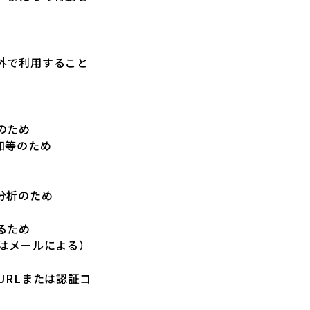
外で利用すること
のため
知等のため
分析のため
るため
はメールによる）
URLまたは認証コ